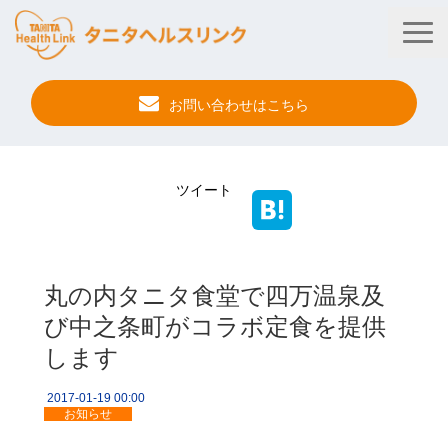
お問い合わせはこちら
タニタ健康プログラム
ツイート
法人・健保向けサービス
自治体向けサービス
丸の内タニタ食堂で四万温泉及
サービス連携
び中之条町がコラボ定食を提供
健康管理アプリ
します
タニタ健康セミナー
2017-01-19 00:00
事例紹介
お知らせ