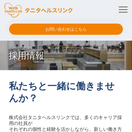
お問い合わせはこちら
タニタ健康プログラム
採用情報
法人・健保向けサービス
自治体向けサービス
サービス連携
私たちと一緒に働きませ
健康管理アプリ
んか？
タニタ健康セミナー
株式会社タニタヘルスリンクでは、多くのキャリア採
事例紹介
用の社員が
それぞれの個性と経験を活かしながら、新しい働き方
企業情報