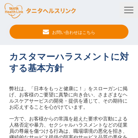
お問い合わせはこちら
タニタ健康プログラム
カスタマーハラスメントに対
法人・健保向けサービス
する基本方針
自治体向けサービス
弊社は、「日本をもっと健康に！」をスローガンに掲
サービス連携
げ、お客様のご要望に真摯に向き合い、さまざまなヘ
ルスケアサービスの開発・提供を通じて、その期待に
健康管理アプリ
お応えすることを心がけています。
タニタ健康セミナー
一方で、お客様からの常識を超えた要求や言動による
人格否定や暴力、セクシャルハラスメントなどの従業
事例紹介
員の尊厳を傷つける行為は、職場環境の悪化を招き、
継続的なサービス提供の阻害やサービス品質の悪化を