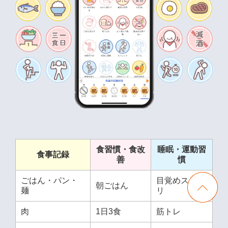
食習慣・食改
睡眠・運動習
食事記録
善
慣
ごはん・パン・
目覚めスッキ
朝ごはん
麺
リ
肉
1日3食
筋トレ