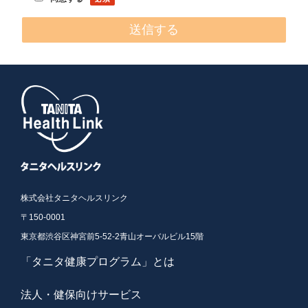
情報を当該本人の同意を得ず第三者に提供することはあり
ません。
【個人情報の取扱い業務の委託】
弊社は事業運営上、お客様により良いサービスを提供する
ために業務の一部を外部に委託しており、業務委託先に対
してお客様の個人情報を預けることがあります。
この場合、個人情報を適切に取り扱っていると認められる
委託先を選定し、契約等において個人情報の適正管理・機
密保持などによりお客様の個人情報の漏洩防止に必要な事
項を取決め、適切な管理を実施させます。
【個人情報提出の任意性】
お客様が弊社に対して個人情報を提出することは任意で
す。
ただし、個人情報を提出されない場合には、弊社からの返
株式会社タニタヘルスリンク
信やサービスを実施ができない場合がありますので、あら
〒150-0001
かじめご了承ください。
東京都渋谷区神宮前5-52-2青山オーバルビル15階
【個人情報の開示請求について】
お客様には、自らの個人情報の利用目的の通知、開示、内
「タニタ健康プログラム」とは
容の訂正、追加又は削除、利用の停止、消去及び第三者へ
の提供の停止、第三者提供記録の開示を要求する権利があ
ります。
法人・健保向けサービス
必要な場合には、下記の窓口まで連絡ください。