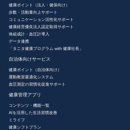
健康ポイント（法人・健保向け）
個人情報問合せ窓口
歩数・活動量向上サポート
株式会社タニタヘルスリンク
コミュニケーション活性化サポート
TEL 050-1707-9093
責任者：個人情報保護管理者 土志田敬祐
健康経営優良法人認定取得サポート
体組成計・血圧計導入
データ連携
「タニタ健康プログラム with 健康社長」
自治体向けサービス
健康ポイント（自治体向け）
運動教室最適化システム
血圧測定の習慣化促進サポート
健康管理アプリ
コンテンツ・機能一覧
AIを活用した生活習慣改善
ミライフ
健康シフトプラン