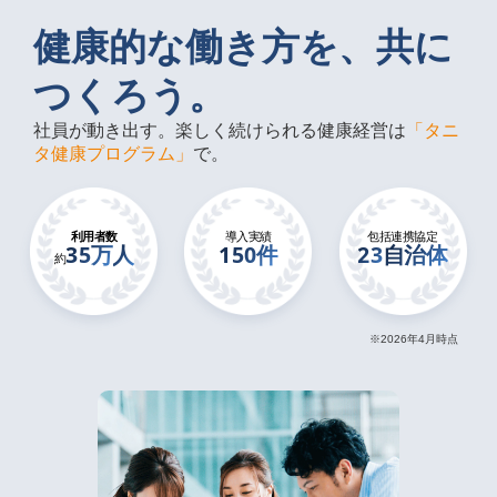
企業情報
健康的な働き方を、共に
つくろう。
社員が動き出す。楽しく続けられる健康経営は
「タニ
タ健康プログラム」
で。
利用者数
導入実績
包括連携協定
35万
人
150件
23
自治体
約
※2026年4月時点