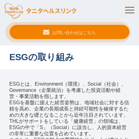
お問い合わせはこちら
タニタ健康プログラム
ESGの取り組み
法人・健保向けサービス
自治体向けサービス
ESGとは、Environment（環境）、Social（社会）、
サービス連携
Governance（企業統治）を考慮した投資活動や経
営・事業活動を指します。
ESGを基盤に据えた経営姿勢は、地域社会に対する信
健康管理アプリ
頼を高め、企業の長期成長と持続可能性を確保するた
めの大きな礎となることから近年注目されています。
タニタ健康セミナー
THLがサポートをしている「健康経営」の領域は、
ESGの中で「S」（Social）に該当し、人的資本経営
事例紹介
の非常に重要な位置を占めています。