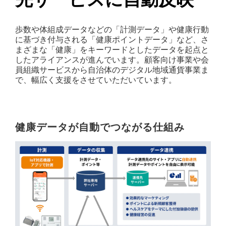
企業情報
歩数や体組成データなどの「計測データ」や健康行動
に基づき付与される「健康ポイントデータ」など、さ
まざまな「健康」をキーワードとしたデータを起点と
したアライアンスが進んでいます。顧客向け事業や会
員組織サービスから自治体のデジタル地域通貨事業ま
で、幅広く支援をさせていただいています。
健康データが自動でつながる仕組み