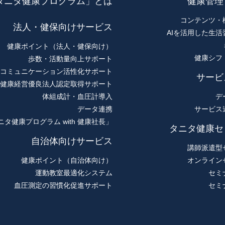
タニタ健康プログラム」とは
健康管理
コンテンツ・
法人・健保向けサービス
AIを活用した生活
健康ポイント（法人・健保向け）
健康シフ
歩数・活動量向上サポート
コミュニケーション活性化サポート
サービ
健康経営優良法人認定取得サポート
体組成計・血圧計導入
デ
データ連携
サービス
ニタ健康プログラム with 健康社長」
タニタ健康セ
自治体向けサービス
講師派遣型
健康ポイント（自治体向け）
オンライン
運動教室最適化システム
セミ
血圧測定の習慣化促進サポート
セミ